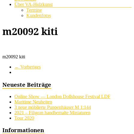
Über VA-Holzkunst
Termine
Kundenfotos
m20092 kiti
m20092 kiti
← Vorheriges
Neueste Beiträge
Online Show — London Dollshouse Festival LDF
Maritime Neuheiten
3 neue möblierte Puppenhäuser M 1:144
2021 – Filigran handbemalte Miniaturen
Tour 2020
Informationen