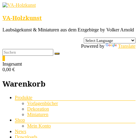
VA-Holzkunst
Laubsägekunst & Miniaturen aus dem Erzgebirge by Volker Arnold
Powered by
Translate
0
Insgesamt
0,00 €
Warenkorb
Menü
Produkte
Vorlagenbücher
Dekoration
Miniaturen
Shop
Mein Konto
News
Downloads