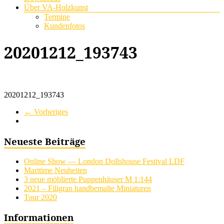
Über VA-Holzkunst
Termine
Kundenfotos
20201212_193743
20201212_193743
← Vorheriges
Neueste Beiträge
Online Show — London Dollshouse Festival LDF
Maritime Neuheiten
3 neue möblierte Puppenhäuser M 1:144
2021 – Filigran handbemalte Miniaturen
Tour 2020
Informationen