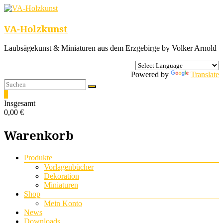
VA-Holzkunst
Laubsägekunst & Miniaturen aus dem Erzgebirge by Volker Arnold
Powered by
Translate
0
Insgesamt
0,00 €
Warenkorb
Menü
Produkte
Vorlagenbücher
Dekoration
Miniaturen
Shop
Mein Konto
News
Downloads