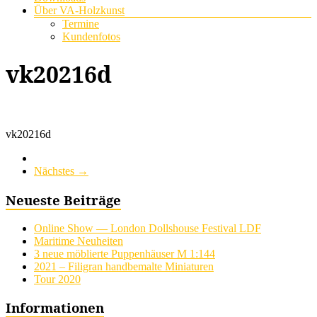
Über VA-Holzkunst
Termine
Kundenfotos
vk20216d
vk20216d
Nächstes →
Neueste Beiträge
Online Show — London Dollshouse Festival LDF
Maritime Neuheiten
3 neue möblierte Puppenhäuser M 1:144
2021 – Filigran handbemalte Miniaturen
Tour 2020
Informationen