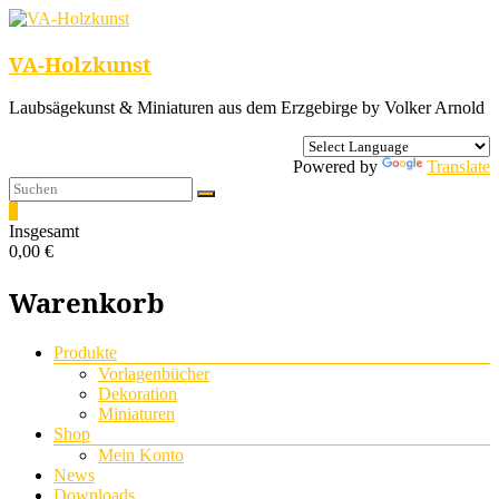
VA-Holzkunst
Laubsägekunst & Miniaturen aus dem Erzgebirge by Volker Arnold
Powered by
Translate
0
Insgesamt
0,00 €
Warenkorb
Menü
Produkte
Vorlagenbücher
Dekoration
Miniaturen
Shop
Mein Konto
News
Downloads